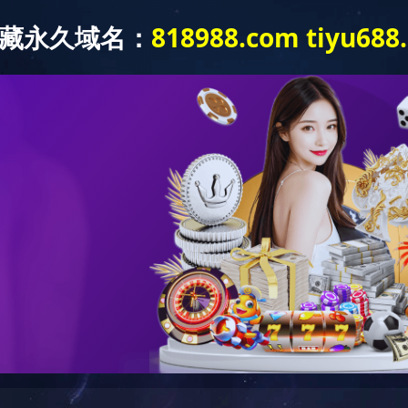
0412
.COM
产品展示
公司简介
XINGKONG.COM
企业业绩